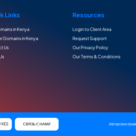
k Links
Resources
mains in Kenya
Login to Client Area
er Domains in Kenya
Request Support
t Us
Our Privacy Policy
Us
Our Terms & Conditions
СВЯЗЬ С НАМИ
Авторское прав
Русский / KES