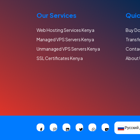
Our Services
Quic
Web Hosting Services Kenya
Buy Do
Managed VPS Servers Kenya
Transf
Unmanaged VPS Servers Kenya
Contac
SSL Certificates Kenya
About 