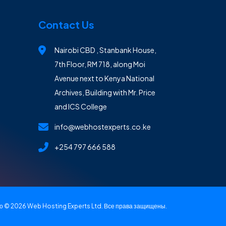
Contact Us
Nairobi CBD , Stanbank House,
7th Floor, RM 718, along Moi
Avenue next to Kenya National
Archives, Building with Mr. Price
and ICS College
info@webhostexperts.co.ke
+254 797 666 588
о © 2026 Web Hosting Experts Ltd. Все права защищены.